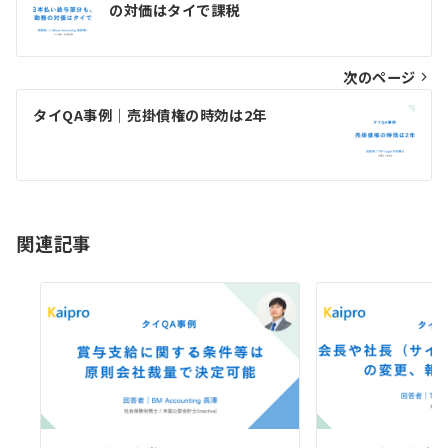
稿
の対価はタイで課税
ナ
ビ
次のページ
ゲ
タイQA事例｜売掛債権の時効は2年
ー
シ
ョ
関連記事
ン