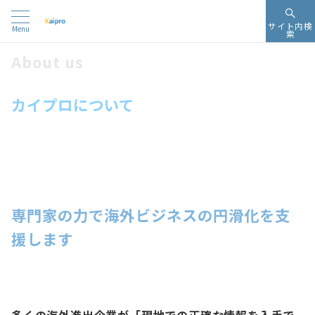
サイト内検
Menu
索
About us
カイプロについて
専門家の力
で
海外ビジネスの円滑化
を支
援します