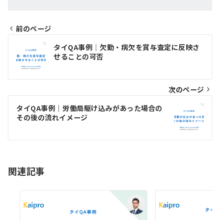
前のページ
投
タイQA事例｜欠勤・病欠を賞与査定に反映さ
稿
せることの可否
ナ
ビ
次のページ
ゲ
タイQA事例｜労働局駆け込みがあった場合の
その後の流れイメージ
ー
シ
ョ
関連記事
ン