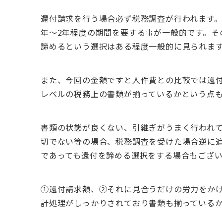
還付請求を行う場合必ず税務調査が行われます。
年～2年程度の期間を要する事が一般的です。そ
諦めるという選択はある程度一般的に見られま
また、今回の金額ですと人件費との比較では還
レベルの税務上の書類が揃っているか
という点
書類の状態が良くない、引継ぎがうまく行われ
切でない等の場合、税務調査を受けた場合逆に
であっても還付を諦める選択をする場合もござ
①還付請求額、➁それに見合うだけの労力をか
計処理がしっかりされており書類も揃っている