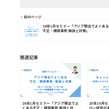
前のページ
投
26年1月セミナー「アジア現法でよくある
稿
不正・横領事例 解説と対策」
ナ
ビ
ゲ
関連記事
ー
シ
ョ
ン
26年1月セミナー「アジア現法でよ
25年10月
くある不正・横領事例 解説と対
ロー経営の