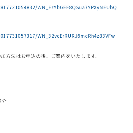
er/3817731054832/WN_EzYbGEF8QSua7YPXyNEUbQ
er/3017731057317/WN_32vcErRURJ6mcRh4z83VFw
参加方法はお申込の後、ご案内をいたします。
紹介