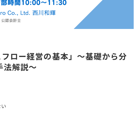
ュフロー経営の基本」～基礎から分
手法解説～
ない